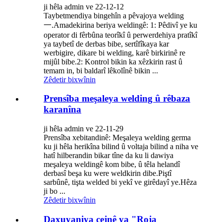
ji hêla admin ve 22-12-12
Taybetmendiya bingehîn a pêvajoya welding
一.Amadekirina beriya weldingê: 1: Pêdivî ye ku
operator di fêrbûna teorîkî û perwerdehiya pratîkî
ya taybetî de derbas bibe, sertîfîkaya kar
werbigire, dikare bi welding, karê birkirinê re
mijûl bibe.2: Kontrol bikin ka xêzkirin rast û
temam in, bi baldarî lêkolînê bikin ...
Zêdetir bixwînin
Prensîba meşaleya welding û rêbaza
karanîna
ji hêla admin ve 22-11-29
Prensîba xebitandinê: Meşaleya welding germa
ku ji hêla herikîna bilind û voltaja bilind a niha ve
hatî hilberandin bikar tîne da ku li dawiya
meşaleya weldingê kom bibe, û têla helandî
derbasî beşa ku were weldkirin dibe.Piştî
sarbûnê, tişta welded bi yekî ve girêdayî ye.Hêza
ji bo ...
Zêdetir bixwînin
Daxuyaniya cejnê ya "Roja