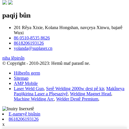
paqij bûn
201 Rêya Xixie, Kolana Hongshan, navçeya Xinwu, bajarê
Wuxi
86 0510-8535 8626
8618206193126
yolanda@suplaser.cn
niha lêpirsîn
© Copyright - 2010-2023: Hemû maf parastî ne.
Hilberên germ
Sitemap
AMP Mobile
Laser Weld Gun
,
Serê Welding 2000w dest pê kir
,
Makîneya
Paqijkirina Laser a Pîşesaziyê
,
Welding Magnet Head
,
Machine Welding Arc
,
Welder Destê Premium
,
E-nameyê bişînin
8618206193126
x