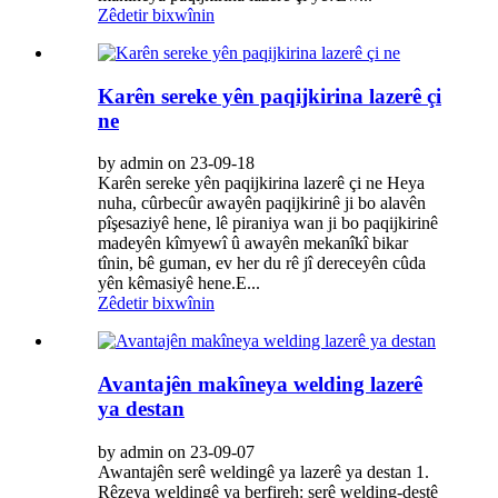
Zêdetir bixwînin
Karên sereke yên paqijkirina lazerê çi
ne
by admin on 23-09-18
Karên sereke yên paqijkirina lazerê çi ne Heya
nuha, cûrbecûr awayên paqijkirinê ji bo alavên
pîşesaziyê hene, lê piraniya wan ji bo paqijkirinê
madeyên kîmyewî û awayên mekanîkî bikar
tînin, bê guman, ev her du rê jî dereceyên cûda
yên kêmasiyê hene.E...
Zêdetir bixwînin
Avantajên makîneya welding lazerê
ya destan
by admin on 23-09-07
Awantajên serê weldingê ya lazerê ya destan 1.
Rêzeya weldingê ya berfireh: serê welding-destê