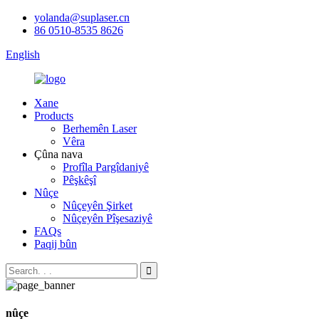
yolanda@suplaser.cn
86 0510-8535 8626
English
Xane
Products
Berhemên Laser
Vêra
Çûna nava
Profîla Pargîdaniyê
Pêşkêşî
Nûçe
Nûçeyên Şirket
Nûçeyên Pîşesaziyê
FAQs
Paqij bûn
nûçe