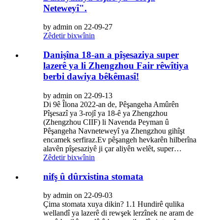
Neteweyî".
by admin on 22-09-27
Zêdetir bixwînin
Danişîna 18-an a pîşesaziya super
lazerê ya li Zhengzhou Fair rêwîtiya
berbi dawiya bêkêmasî!
by admin on 22-09-13
Di 9ê Îlona 2022-an de, Pêşangeha Amûrên
Pîşesazî ya 3-rojî ya 18-ê ya Zhengzhou
(Zhengzhou CIIF) li Navenda Peyman û
Pêşangeha Navneteweyî ya Zhengzhou gihîşt
encamek serfiraz.Ev pêşangeh hevkarên hilberîna
alavên pîşesaziyê ji çar aliyên welêt, super…
Zêdetir bixwînin
nifş û dûrxistina stomata
by admin on 22-09-03
Çima stomata xuya dikin? 1.1 Hundirê qulika
wellandî ya lazerê di rewşek lerzînek ne aram de