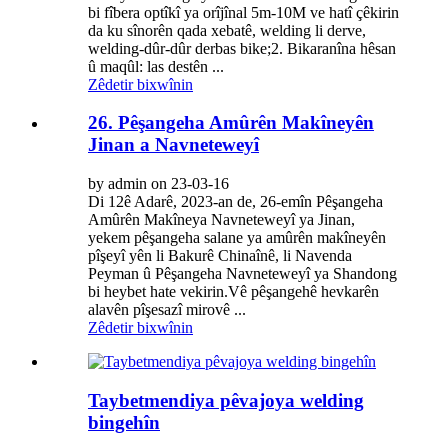
bi fîbera optîkî ya orîjînal 5m-10M ve hatî çêkirin
da ku sînorên qada xebatê, welding li derve,
welding-dûr-dûr derbas bike;2. Bikaranîna hêsan
û maqûl: las destên ...
Zêdetir bixwînin
26. Pêşangeha Amûrên Makîneyên
Jinan a Navneteweyî
by admin on 23-03-16
Di 12ê Adarê, 2023-an de, 26-emîn Pêşangeha
Amûrên Makîneya Navneteweyî ya Jinan,
yekem pêşangeha salane ya amûrên makîneyên
pîşeyî yên li Bakurê Chinaînê, li Navenda
Peyman û Pêşangeha Navneteweyî ya Shandong
bi heybet hate vekirin.Vê pêşangehê hevkarên
alavên pîşesazî mirovê ...
Zêdetir bixwînin
Taybetmendiya pêvajoya welding
bingehîn