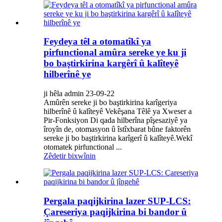
Feydeya têl a otomatîkî ya
pirfunctional amûra sereke ye ku ji
bo baştirkirina kargêrî û kalîteyê
hilberînê ye
ji hêla admin 23-09-22
Amûrên sereke ji bo baştirkirina karîgeriya
hilberînê û kalîteyê Vekêşana Têlê ya Xweser a
Pir-Fonksiyon Di qada hilberîna pîşesaziyê ya
îroyîn de, otomasyon û îstîxbarat bûne faktorên
sereke ji bo baştirkirina karîgerî û kalîteyê.Wekî
otomatek pirfunctional ...
Zêdetir bixwînin
Pergala paqijkirina lazer SUP-LCS:
Çareseriya paqijkirina bi bandor û