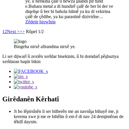
ye, û herikîna çalê û hewza şilandî pir tund
e.Buhara metal a di hundirê çalê de ber bi der ve
diqelişe û ber bi bahola hilmê ya ku di vekirina
çalê de çêdibe, ya ku parastinê dizivirîne…
Zêdetir bixwînin
1
2
Next >
>>
Rûpel 1/2
Bingeha nirxê afirandina nirxê ye.
Li ser dijwarî û zextên xerîdar bisekinin, û bi domdarî pêşbaziya
xerîdaran baştir bikin
Girêdanên Kêrhatî
Ji bo lêpirsînên li ser hilberên me an navnîşa bihayê me, ji
kerema xwe ji me re bihêlin û em ê di nav 24 demjimêran de
têkilî daynin.