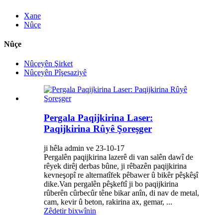
Xane
Nûçe
Nûçe
Nûçeyên Şirket
Nûçeyên Pîşesaziyê
Pergala Paqijkirina Laser:
Paqijkirina Rûyê Şoreşger
ji hêla admin ve 23-10-17
Pergalên paqijkirina lazerê di van salên dawî de
rêyek dirêj derbas bûne, ji rêbazên paqijkirina
kevneşopî re alternatîfek pêbawer û bikêr pêşkêşî
dike.Van pergalên pêşkeftî ji bo paqijkirina
rûberên cûrbecûr têne bikar anîn, di nav de metal,
cam, kevir û beton, rakirina ax, gemar, ...
Zêdetir bixwînin