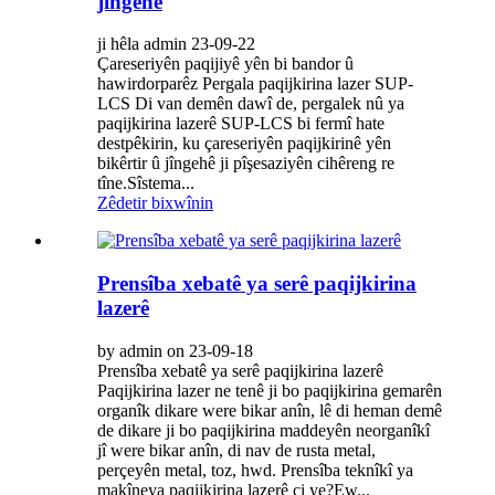
jîngehê
ji hêla admin 23-09-22
Çareseriyên paqijiyê yên bi bandor û
hawirdorparêz Pergala paqijkirina lazer SUP-
LCS Di van demên dawî de, pergalek nû ya
paqijkirina lazerê SUP-LCS bi fermî hate
destpêkirin, ku çareseriyên paqijkirinê yên
bikêrtir û jîngehê ji pîşesaziyên cihêreng re
tîne.Sîstema...
Zêdetir bixwînin
Prensîba xebatê ya serê paqijkirina
lazerê
by admin on 23-09-18
Prensîba xebatê ya serê paqijkirina lazerê
Paqijkirina lazer ne tenê ji bo paqijkirina gemarên
organîk dikare were bikar anîn, lê di heman demê
de dikare ji bo paqijkirina maddeyên neorganîkî
jî were bikar anîn, di nav de rusta metal,
perçeyên metal, toz, hwd. Prensîba teknîkî ya
makîneya paqijkirina lazerê çi ye?Ew...