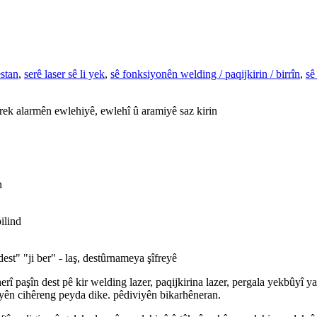
estan
,
serê laser sê li yek
,
sê fonksiyonên welding / paqijkirin / birrîn
,
sê
arek alarmên ewlehiyê, ewlehî û aramiyê saz kirin
n
ilind
est" "ji ber" - laş, destûrnameya şîfreyê
erî paşîn dest pê kir welding lazer, paqijkirina lazer, pergala yekbûyî ya
iyên cihêreng peyda dike. pêdiviyên bikarhêneran.