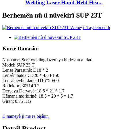
Welding Laser Hand-Held Hea...
Berhemên nû û nûvekirî SUP 23T
Kurte Danasîn:
Nasname: Serê welding lazerê ya bi destan a triad
Model: SUP 23 T
Lensa Parastinê: D18 * 2
Lensên baldar: D20 * 4.5 F150
Lensa hevberdanê: D16*5 F60
Reflektor: 30*14 T2
Deryaya Deryayê: 18.5 * 21 * 1.7
Hêmana morkirinê: 18.5 * 20 * 5 * 1.7
Giran: 0,75 KG
E-nameyê ji me re bişînin
Detail Product