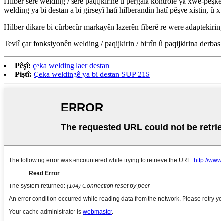
Hilber serê welding / serê paqijkirinê û pergala kontrolê ya xwe-pêş
welding ya bi destan a bi girseyî hatî hilberandin hatî pêşve xistin,
Hilber dikare bi cûrbecûr markayên lazerên fîberê re were adaptekirin,
Tevlî çar fonksiyonên welding / paqijkirin / birrîn û paqijkirina derba
Pêşî:
çeka welding laer destan
Piştî:
Çeka weldingê ya bi destan SUP 21S