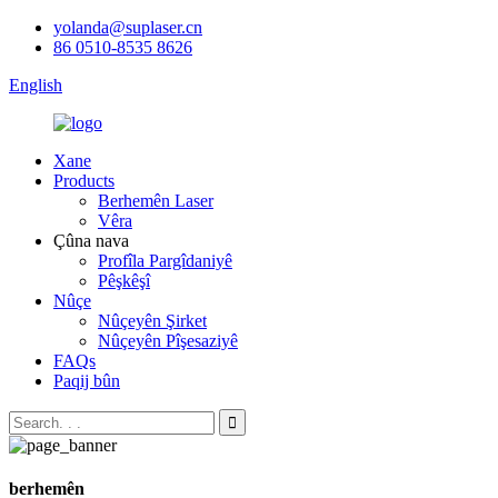
yolanda@suplaser.cn
86 0510-8535 8626
English
Xane
Products
Berhemên Laser
Vêra
Çûna nava
Profîla Pargîdaniyê
Pêşkêşî
Nûçe
Nûçeyên Şirket
Nûçeyên Pîşesaziyê
FAQs
Paqij bûn
berhemên