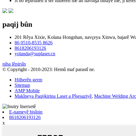
Ji bo lêpirsînên li ser hilberên me an navnîşa bihayê me, ji ker
paqij bûn
201 Rêya Xixie, Kolana Hongshan, navçeya Xinwu, bajarê W
86 0510-8535 8626
8618206193126
yolanda@suplaser.cn
niha lêpirsîn
© Copyright - 2010-2023: Hemû maf parastî ne.
Hilberên germ
Sitemap
AMP Mobile
Makîneya Paqijkirina Laser a Pîşesaziyê
,
Machine Welding Ar
E-nameyê bişînin
8618206193126
x