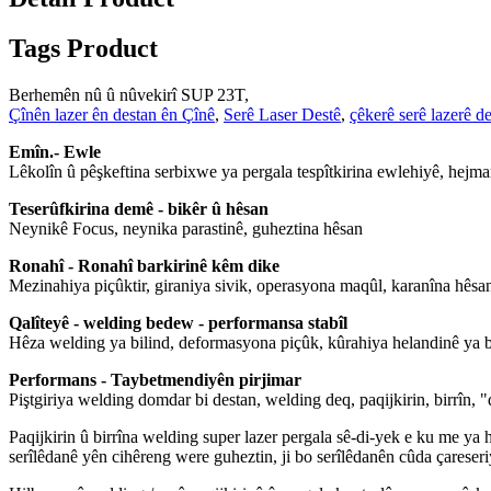
Tags Product
Berhemên nû û nûvekirî SUP 23T,
Çînên lazer ên destan ên Çînê
,
Serê Laser Destê
,
çêkerê serê lazerê d
Emîn.- Ewle
Lêkolîn û pêşkeftina serbixwe ya pergala tespîtkirina ewlehiyê, hejm
Teserûfkirina demê - bikêr û hêsan
Neynikê Focus, neynika parastinê, guheztina hêsan
Ronahî - Ronahî barkirinê kêm dike
Mezinahiya piçûktir, giraniya sivik, operasyona maqûl, karanîna hêsa
Qalîteyê - welding bedew - performansa stabîl
Hêza welding ya bilind, deformasyona piçûk, kûrahiya helandinê ya b
Performans - Taybetmendiyên pirjimar
Piştgiriya welding domdar bi destan, welding deq, paqijkirin, birrîn, "d
Paqijkirin û birrîna welding super lazer pergala sê-di-yek e ku me ya h
serîlêdanê yên cihêreng were guheztin, ji bo serîlêdanên cûda çareser