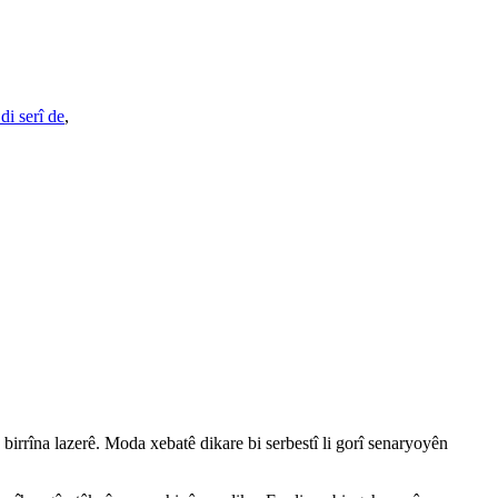
 di serî de
,
 birrîna lazerê. Moda xebatê dikare bi serbestî li gorî senaryoyên