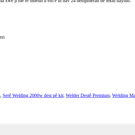
ema xwe ji me re bihêlin û em ê di nav 24 demjimêran de têkilî daynin.
uxi
c
,
Serê Welding 2000w dest pê kir
,
Welder Destê Premium
,
Welding Ma