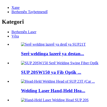
Xane
Berhemên Taybetmendî
Kategorî
Berhemên Laser
Vêra
Serê weldinga lazerê ya destan...
SUP 20SW150 ya Fib Optîk ...
Welding Laser Hand-Held Hea...