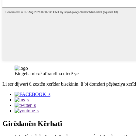
Bingeha nirxê afirandina nirxê ye.
Li ser dijwarî û zextên xerîdar bisekinin, û bi domdarî pêşbaziya xerîd
Girêdanên Kêrhatî