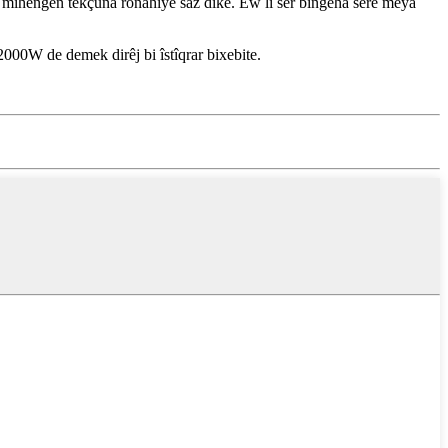
 û mîhengên têkçûna ronahiyê saz dike. Ew li ser bingeha serê meya
2000W de demek dirêj bi îstîqrar bixebite.