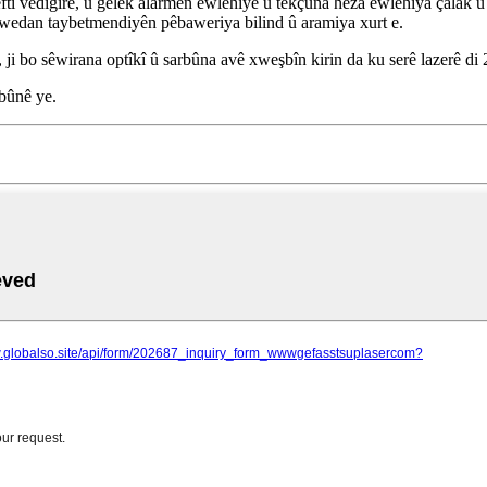
keftî vedigire, û gelek alarmên ewlehiyê û têkçûna hêza ewlehiya çalak
 û xwedan taybetmendiyên pêbaweriya bilind û aramiya xurt e.
 ji bo sêwirana optîkî û sarbûna avê xweşbîn kirin da ku serê lazerê di 
sbûnê ye.